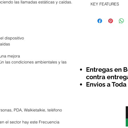
uciendo las llamadas estáticas y caídas.
straightforward refu
KEY FEATURES
information about y
way to build trust a
and cost. Providing 
they can buy with c
6 Inch HD Displ
your shipping policy 
Resolution 1280 
reassure your custo
EDGE 2 GB RAM
with confidence.
32 GB Internal 
el dispositivo
Android v5.1 Lol
caídas
 una mejora
ún las condiciones ambientales y las
Entregas en B
contra entreg
Envios a Toda
rsonas, PDA, Walkietalkie, teléfono
en el sector hay este Frecuencia