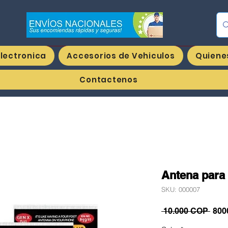
Ing
Electronica
Accesorios de Vehiculos
Quiene
Contactenos
Antena para 
SKU: 000007
Prec
 10.000 COP 
800