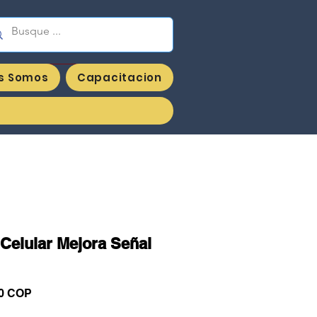
enieria y Suministros JVG sas
s Somos
Capacitacion
Celular Mejora Señal
io
Precio
0 COP
de