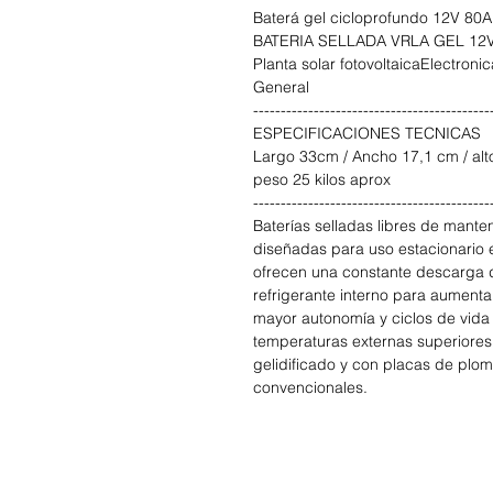
Baterá gel cicloprofundo 12V 80
BATERIA SELLADA VRLA GEL 12V
Planta solar fotovoltaicaElectroni
General
-------------------------------------------
ESPECIFICACIONES TECNICAS
Largo 33cm / Ancho 17,1 cm / alt
peso 25 kilos aprox
-------------------------------------------
Baterías selladas libres de mant
diseñadas para uso estacionari
ofrecen una constante descarga 
refrigerante interno para aumentar
mayor autonomía y ciclos de vida 
temperaturas externas superiores 
gelidificado y con placas de plo
convencionales.