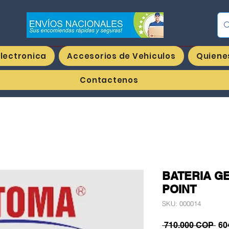
Ing
Electronica
Accesorios de Vehiculos
Quiene
Contactenos
BATERIA GE
POINT
SKU: 000014
Pre
 710.000 COP 
60