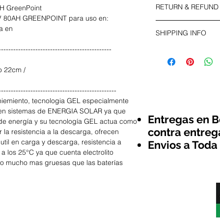
RETURN & REFUND
AH GreenPoint
information about yo
 80AH GREENPOINT para uso en:
material, care and cl
I’m a Return and Refu
ca en
great space to write
SHIPPING INFO
your customers know
and how your custom
dissatisfied with th
----------------------------------------------
I'm a shipping polic
straightforward refu
information about y
way to build trust a
o 22cm /
and cost. Providing 
they can buy with c
your shipping policy 
------------------------------------------------
reassure your custo
eniemiento, tecnologia GEL especialmente
with confidence.
o en sistemas de ENERGIA SOLAR ya que
Entregas en B
de energía y su tecnología GEL actua como
contra entreg
 la resistencia a la descarga, ofrecen
util en carga y descarga, resistencia a
Envios a Toda
a los 25°C ya que cuenta electrolito
mo mucho mas gruesas que las baterías