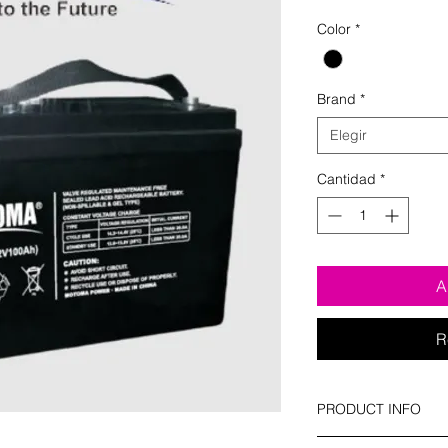
Color
*
Brand
*
Elegir
Cantidad
*
A
R
PRODUCT INFO
I'm a product detail