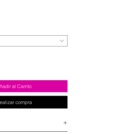
de
oferta
ñadir al Carrito
ealizar compra
. I'm a great place to add more