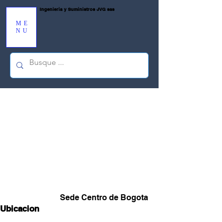
Ingenieria y Suministros JVG sas
ME
NU
Regresar al catálogo
Sede Centro de Bogota
Ubicacion