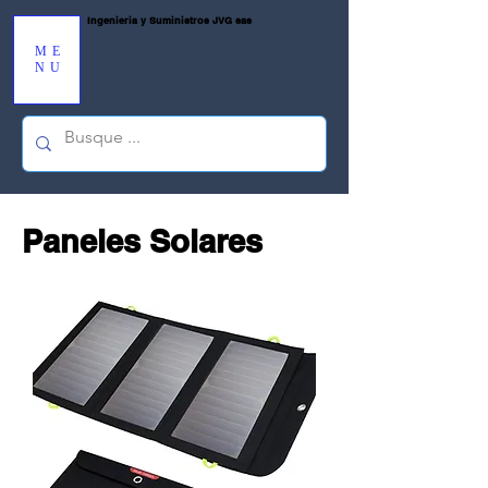
Ingenieria y Suministros JVG sas
ME
NU
Paneles Solares