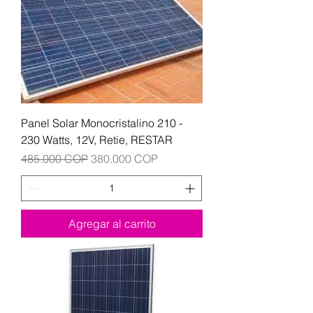
Panel Solar Monocristalino 210 -
230 Watts, 12V, Retie, RESTAR
Precio
Precio de oferta
485.000 COP
380.000 COP
Agregar al carrito