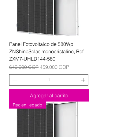
Panel Fotovoltaico de 580Wp,
ZNShineSolar, monocristalino, Ref
ZXM7-UHLD144-580
Precio
Precio de oferta
640.000 COP
459.000 COP
Agregar al carrito
Recien llegado