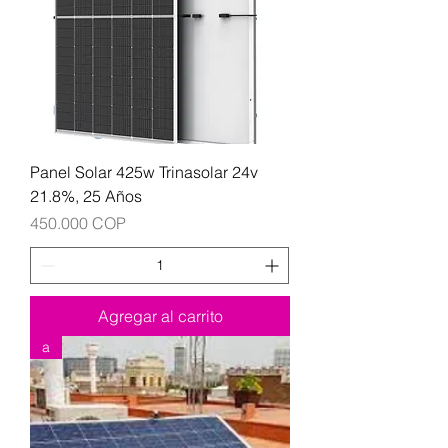
Panel Solar 425w Trinasolar 24v
21.8%, 25 Años
Precio
450.000 COP
Agregar al carrito
a