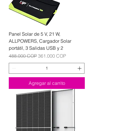
Panel Solar de 5 V, 21 W,
ALLPOWERS, Cargador Solar
portátil, 3 Salidas USB y 2
Precio
Precio de oferta
488.000 COP
361.000 COP
Agregar al carrito