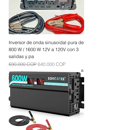
Inversor de onda sinusoidal pura de
800 W / 1600 W 12V a 120V con 3
salidas y pa
Precio
Precio de oferta
690.000 COP
640.000 COP