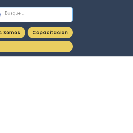
enieria y Suministros JVG sas
s Somos
Capacitacion