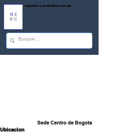
Ingenieria y Suministros JVG sas
ME
NU
Regresar al catálogo
Sede Centro de Bogota
Ubicacion