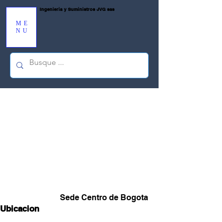
Ingenieria y Suministros JVG sas
ME
NU
Regresar al catálogo
Sede Centro de Bogota
Ubicacion