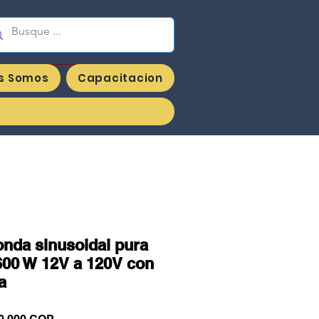
enieria y Suministros JVG sas
s Somos
Capacitacion
onda sinusoidal pura
600 W 12V a 120V con
a
cio
Precio