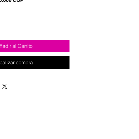
0.000 COP
de
oferta
ñadir al Carrito
ealizar compra