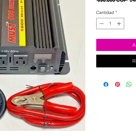
 690.000 COP 
64
Cantidad
*
A
R