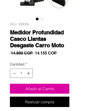
SKU: 000006
Medidor Profundidad
Casco Llantas
Desgaste Carro Moto
Precio
Precio
 14.900 COP 
14.155 COP
de
oferta
Cantidad
*
Añadir al Carrito
Realizar compra