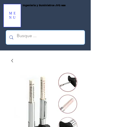
Ingenieria y Suministros JVG sas
ME
NU