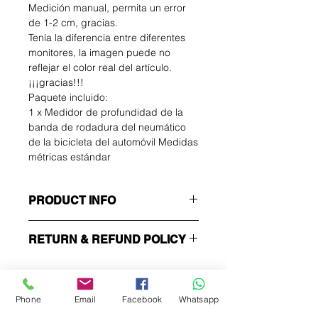
Medición manual, permita un error
de 1-2 cm, gracias.
Tenía la diferencia entre diferentes
monitores, la imagen puede no
reflejar el color real del artículo.
¡¡¡gracias!!!
Paquete incluido:
1 x Medidor de profundidad de la
banda de rodadura del neumático
de la bicicleta del automóvil Medidas
métricas estándar
PRODUCT INFO
I'm a product detail. I'm a great
RETURN & REFUND POLICY
place to add more information about
your product such as sizing,
I’m a Return and Refund policy. I’m a
material, care and cleaning
great place to let your customers
instructions. This is also a great
know what to do in case they are
Phone
Email
Facebook
Whatsapp
space to write what makes this
dissatisfied with their purchase.
Entregas en Bogota el mismo
product special and how your