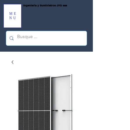
Ingenieria y Suministros JVG sas
ME
NU