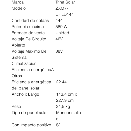
Marca
Trina Solar
Modelo
ZXM7-
UHLD144
Cantidad de celdas
144
Potencia máxima
580 W
Formato de venta
Unidad
Voltaje De Circuito
46V
Abierto
Voltaje Máximo Del
38V
Sistema
Climatización
Eficiencia energética
A
Otros
Eficiencia energética
22.44
del panel solar
Ancho x Largo
113.4 cm x
227.9 cm
Peso
31,5 kg
Tipo de panel solar
Monocristalin
o
Con impacto positivo
Sí