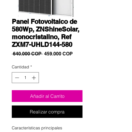
Panel Fotovoltaico de
580Wp, ZNShineSolar,
monocristalino, Ref
ZXM7-UHLD144-580
Precio
Precio
 640.000 COP 
459.000 COP
de
oferta
Cantidad
*
Añadir al Carrito
Realizar compra
Características principales