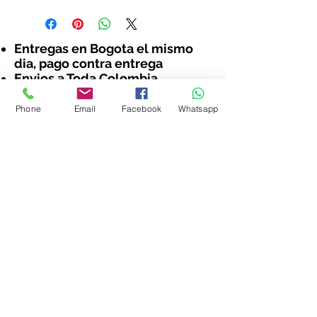
Entregas en Bogota el mismo
dia, pago contra entrega
Envios a Toda Colombia
Phone
Email
Facebook
Whatsapp
Sede Centro de Bogota
Ubicacion
Dirección:
Calle 21 6 - 11
Bogota - Colombia
Wh
3165207173