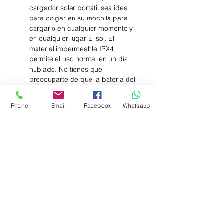
cargador solar portátil sea ideal
para colgar en su mochila para
cargarlo en cualquier momento y
en cualquier lugar El sol. El
material impermeable IPX4
permite el uso normal en un día
nublado. No tienes que
preocuparte de que la batería del
teléfono se agote durante largas
caminatas o acampadas.
Phone
Email
Facebook
Whatsapp
Contenido del envío: 1 panel solar
portátil ALLPOWERS de 21 W,
Entregas en Bogota el mismo
dia, pago contra entrega
Envios a Toda Colombia