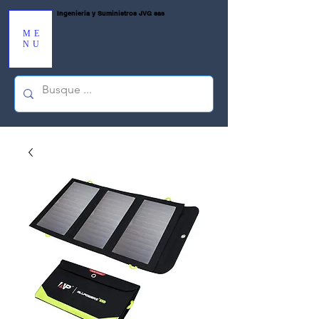
Ingenieria y Suministros JVG sas
ME
NU