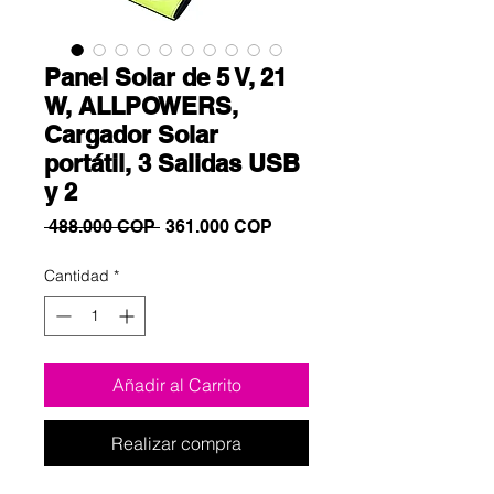
Panel Solar de 5 V, 21
W, ALLPOWERS,
Cargador Solar
portátil, 3 Salidas USB
y 2
Precio
Precio
 488.000 COP 
361.000 COP
de
oferta
Cantidad
*
Añadir al Carrito
Realizar compra