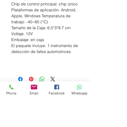
Chip de control principal: chip único
Plataformas de aplicación: Android,
Apple, Windows Temperatura de
trabajo: -40~65 (°C)
Tamaño de la Caja: 6,5*3*9,7 cm
Voltaje: 12V
Embalaje: en caja
El paquete incluye: 1 instrumento de
detección de fallos automotrices.
Entregas en Bogota el mismo
Phone
Email
Facebook
Whatsapp
dia, pago contra entrega
Envios a Toda Colombia