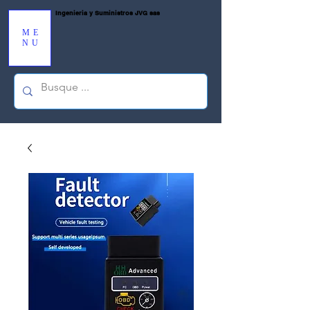
Ingenieria y Suministros JVG sas
ME
NU