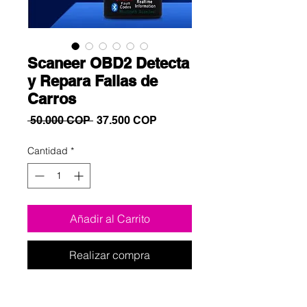
Scaneer OBD2 Detecta
y Repara Fallas de
Carros
Precio
Precio
 50.000 COP 
37.500 COP
de
oferta
Cantidad
*
Añadir al Carrito
Realizar compra